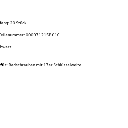
fang: 20 Stück
 Teilenummer: 000071215P 01C
chwarz
für:
Radschrauben mit 17er Schlüsselweite