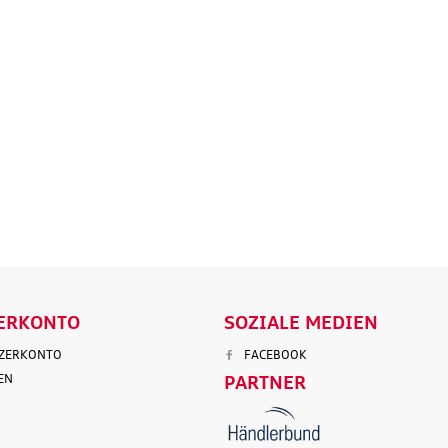
Original Audi
Outdoor-Re
tz
Marderabwehr
Robuste un
r 3.
Marderschreck Anlage mit
wasserabw
Ultraschall
Reisetasch
135,90 €
97,50 €
103,90 €
199,9
.
Versandkosten
inkl. MwSt. zzgl.
Versandkosten
inkl. MwS
ENKORB
IN DEN WARENKORB
IN DEN
LS
DETAILS
D
ERKONTO
SOZIALE MEDIEN
TZERKONTO
FACEBOOK
EN
PARTNER