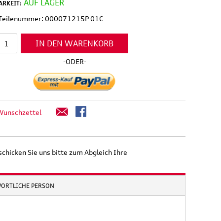
AUF LAGER
RKEIT:
l Teilenummer: 000071215P 01C
IN DEN WARENKORB
-ODER-
Wunschzettel
schicken Sie uns bitte zum Abgleich Ihre
WORTLICHE PERSON