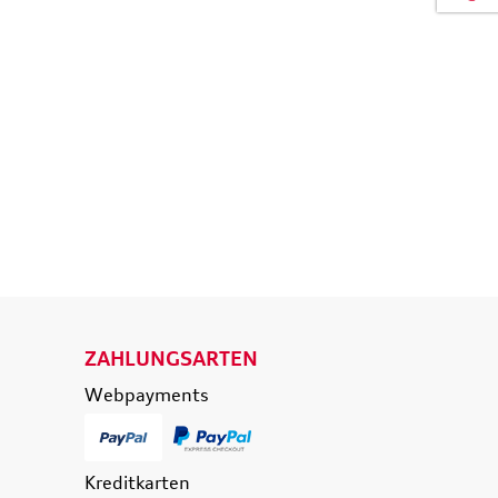
isetasche,
Original Audi A6 S6 RS6 4K
d
Ladekantenschutz
eisende
Schutzfolie transparent
e
36,50 €
39,90 €
174,90 €
0 €
inkl. MwSt. zzgl.
Versandkosten
t. zzgl.
Versandkosten
 WARENKORB
IN DEN WARENKORB
ETAILS
DETAILS
ZAHLUNGSARTEN
Webpayments
Kreditkarten