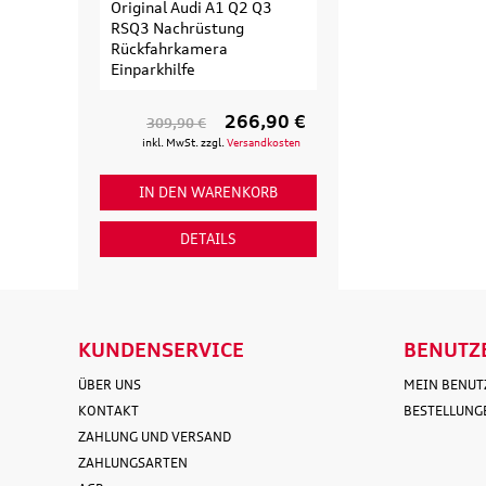
Original Audi A1 Q2 Q3
Original Audi
RSQ3 Nachrüstung
Erweiterungssa
Rückfahrkamera
Fahrradträger fü
Einparkhilfe
Fahrrad
266,90 €
309,90 €
154,90 €
inkl. MwSt. zzgl.
Versandkosten
inkl. MwSt. zzgl
IN DEN WARENKORB
IN DEN WAR
DETAILS
DETAI
KUNDENSERVICE
BENUTZ
ÜBER UNS
MEIN BENU
KONTAKT
BESTELLUNG
ZAHLUNG UND VERSAND
ZAHLUNGSARTEN