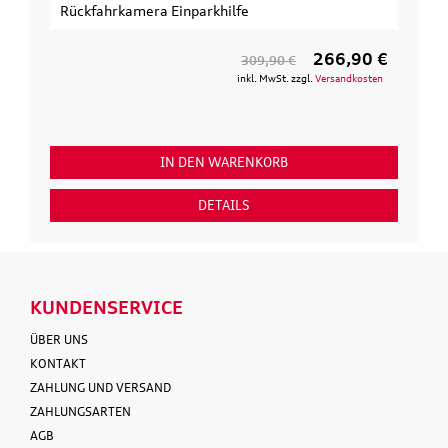
inparkhilfe
3. Fahrrad
266,90 €
309,90 €
inkl. MwSt. zzgl.
Versandkosten
N DEN WARENKORB
IN DEN WA
DETAILS
DETAI
KUNDENSERVICE
ÜBER UNS
KONTAKT
ZAHLUNG UND VERSAND
ZAHLUNGSARTEN
AGB