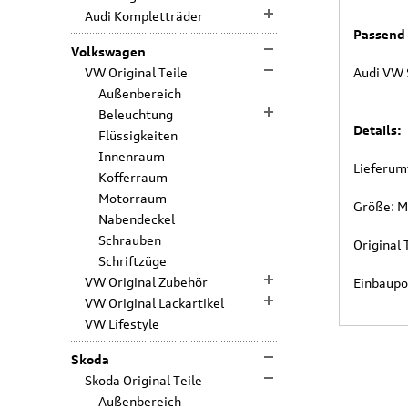
Audi Kompletträder
Passend 
Volkswagen
VW Original Teile
Audi VW 
Außenbereich
Beleuchtung
Details:
Flüssigkeiten
Innenraum
Lieferumf
Kofferraum
Motorraum
Größe: M
Nabendeckel
Schrauben
Original
Schriftzüge
VW Original Zubehör
Einbaupo
VW Original Lackartikel
VW Lifestyle
Skoda
Skoda Original Teile
Außenbereich