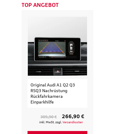
TOP ANGEBOT
Original Audi A1 Q2 Q3
Original Audi
RSQ3 Nachrüstung
Erweiterungssatz
Rückfahrkamera
Fahrradträger für 3
Einparkhilfe
Fahrrad
266,90 €
13
309,90 €
154,90 €
inkl. MwSt. zzgl.
Versandkosten
inkl. MwSt. zzgl.
Vers