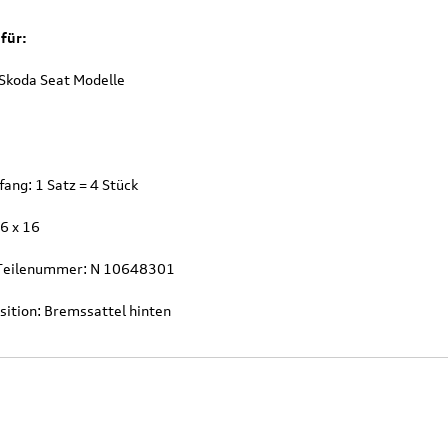
für:
Skoda Seat Modelle
ang: 1 Satz = 4 Stück
6 x 16
 Teilenummer: N 10648301
sition: Bremssattel hinten