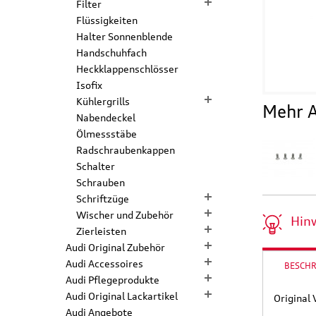
Filter
Flüssigkeiten
Halter Sonnenblende
Handschuhfach
Heckklappenschlösser
Isofix
Kühlergrills
Mehr A
Nabendeckel
Ölmessstäbe
Radschraubenkappen
Schalter
Schrauben
Schriftzüge
Wischer und Zubehör
Hin
Zierleisten
Audi Original Zubehör
Audi Accessoires
BESCH
Audi Pflegeprodukte
Audi Original Lackartikel
Original
Audi Angebote