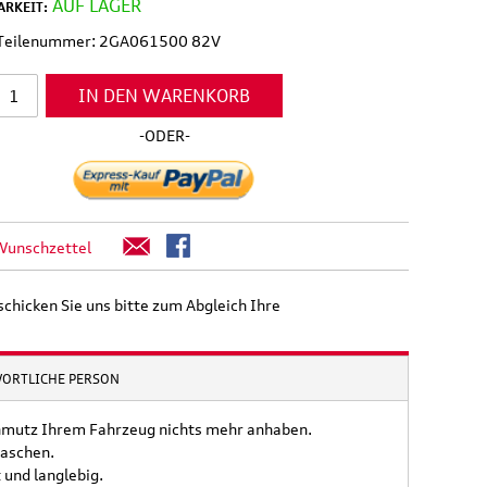
AUF LAGER
RKEIT:
l Teilenummer: 2GA061500 82V
IN DEN WARENKORB
-ODER-
Wunschzettel
schicken Sie uns bitte zum Abgleich Ihre
WORTLICHE PERSON
chmutz Ihrem Fahrzeug nichts mehr anhaben.
waschen.
 und langlebig.