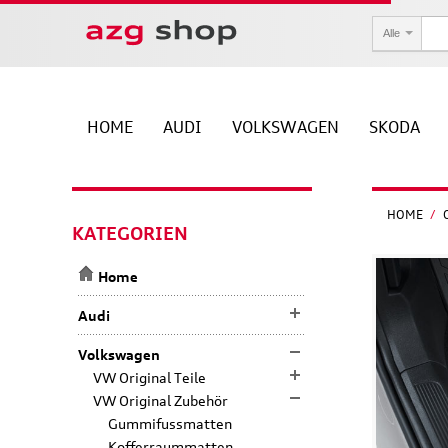
Alle
HOME
AUDI
VOLKSWAGEN
SKODA
HOME
/
KATEGORIEN
Home
Audi
Volkswagen
VW Original Teile
VW Original Zubehör
Gummifussmatten
Kofferraummatten