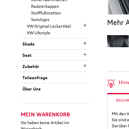
Radzierkappen
Stofffußmatten
Sonstiges
Mehr A
VW Original Lackartikel
VW Lifestyle
Skoda
Seat
Zubehör
Teileanfrage
Hin
Über Uns
BESCH
MEIN WARENKORB
Mit den 
Sie sind 
Sie haben keine Artikel im
Darüber h
Warenkorb.