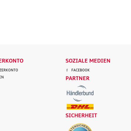
.
Versandkosten
inkl. MwSt. zzgl.
Versandkosten
inkl. MwS
ENKORB
IN DEN WARENKORB
IN DEN
LS
DETAILS
D
ERKONTO
SOZIALE MEDIEN
TZERKONTO
FACEBOOK
EN
PARTNER
SICHERHEIT