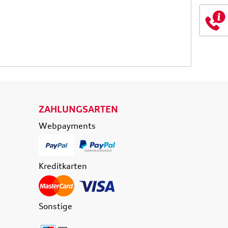
174,90 €
0 €
inkl. MwSt. zzgl.
Versandkosten
t. zzgl.
Versandkosten
 WARENKORB
IN DEN WARENKORB
ETAILS
DETAILS
ZAHLUNGSARTEN
Webpayments
Kreditkarten
Sonstige