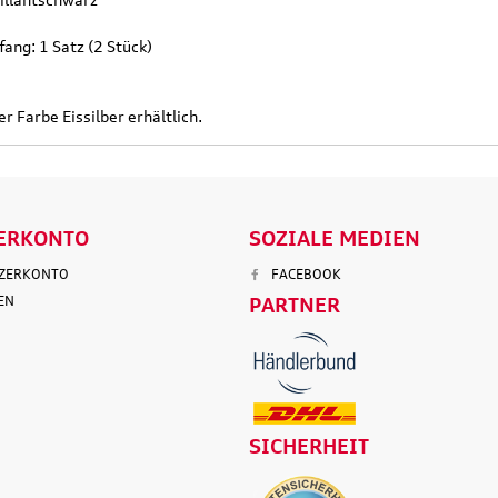
135,90 €
97,50 €
103,90 €
199,9
.
Versandkosten
inkl. MwSt. zzgl.
Versandkosten
inkl. MwS
ang: 1 Satz (2 Stück)
ENKORB
IN DEN WARENKORB
IN DEN
er Farbe Eissilber erhältlich.
LS
DETAILS
D
ERKONTO
SOZIALE MEDIEN
TZERKONTO
FACEBOOK
EN
PARTNER
SICHERHEIT