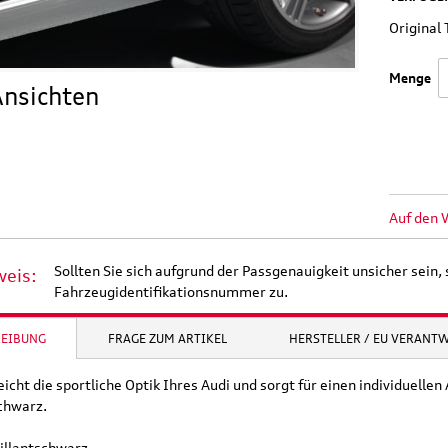
Origina
Menge
nsichten
Auf den 
Sollten Sie sich aufgrund der Passgenauigkeit unsicher sein, 
weis:
Fahrzeugidentifikationsnummer zu.
REIBUNG
FRAGE ZUM ARTIKEL
HERSTELLER / EU VERANT
Original Audi
Outdoor-Re
tz
Marderabwehr
Robuste un
r 3.
Marderschreck Anlage mit
wasserabw
icht die sportliche Optik Ihres Audi und sorgt für einen individuellen A
Ultraschall
Reisetasch
schwarz.
rillantschwarz