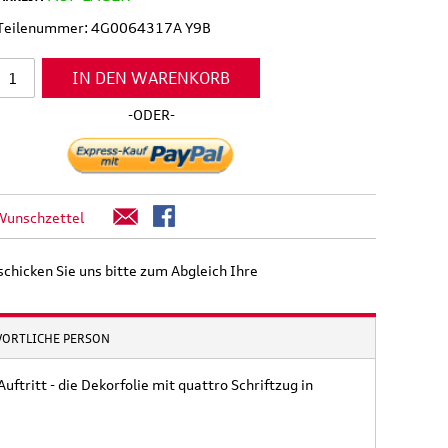
l Teilenummer: 4G0064317A Y9B
IN DEN WARENKORB
-ODER-
Wunschzettel
schicken Sie uns bitte zum Abgleich Ihre
WORTLICHE PERSON
isetasche,
Original Audi A6 S6 RS6 4K
d
Ladekantenschutz
eisende
Schutzfolie transparent
uftritt - die Dekorfolie mit quattro Schriftzug in
e
36,50 €
39,90 €