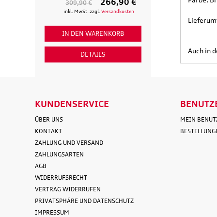
266,90 €
309,90 €
154,90 €
inkl. MwSt. zzgl.
Versandkosten
inkl. MwSt. zzgl
Lieferumf
IN DEN WARENKORB
IN DEN WAR
Auch in d
DETAILS
DETAI
KUNDENSERVICE
BENUTZ
ÜBER UNS
MEIN BENU
KONTAKT
BESTELLUNG
ZAHLUNG UND VERSAND
ZAHLUNGSARTEN
AGB
WIDERRUFSRECHT
VERTRAG WIDERRUFEN
PRIVATSPHÄRE UND DATENSCHUTZ
IMPRESSUM