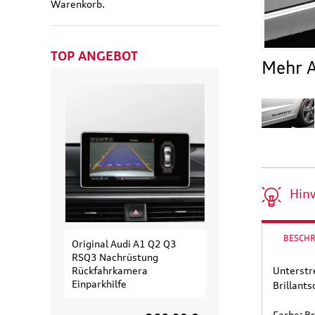
Warenkorb.
TOP ANGEBOT
Mehr A
Hin
BESCH
Original Audi A1 Q2 Q3
Original Audi
RSQ3 Nachrüstung
Erweiterungssa
Rückfahrkamera
Fahrradträger fü
Unterstre
Einparkhilfe
Fahrrad
Brillant
Farbe: B