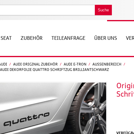
Suche
SEAT
ZUBEHÖR
TEILEANFRAGE
ÜBER UNS
VE
AUDI
/
AUDI ORIGINAL ZUBEHÖR
/
AUDI E-TRON
/
AUSSENBEREICH
/
 AUDI DEKORFOLIE QUATTRO SCHRIFTZUG BRILLIANTSCHWARZ
Origi
Schri
VERFÜGBA