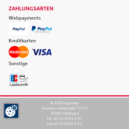
ZAHLUNGSARTEN
Webpayments
Kreditkarten
Sonstige
© 2026 azg shop
Kasseler Landstraße 71+73
37081 Göttingen
Tel. 05 51/9 03-3 67
Fax 05 51/9 03-3 33