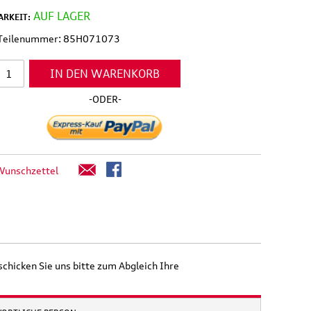
AUF LAGER
RKEIT:
l Teilenummer: 85H071073
IN DEN WARENKORB
-ODER-
Wunschzettel
isetasche,
Original Audi A6 S6 RS6 4K
d
Ladekantenschutz
schicken Sie uns bitte zum Abgleich Ihre
eisende
Schutzfolie transparent
e
36,50 €
39,90 €