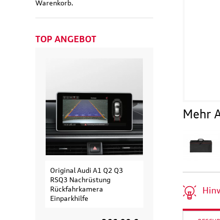
Warenkorb.
TOP ANGEBOT
Mehr A
Original Audi A1 Q2 Q3
Original Audi
RSQ3 Nachrüstung
Erweiterungssa
Rückfahrkamera
Fahrradträger fü
Hin
Einparkhilfe
Fahrrad