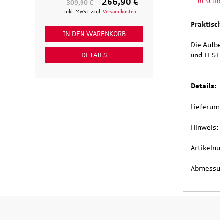
266,90 €
BESCH
309,90 €
154,90 €
inkl. MwSt. zzgl.
Versandkosten
inkl. MwSt. zzgl
Praktisc
IN DEN WARENKORB
IN DEN WAR
Die Aufb
und TFSI 
DETAILS
DETAI
Details:
Lieferum
Hinweis: 
Artikel
Abmessun