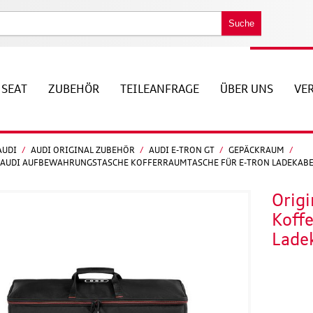
Suche
SEAT
ZUBEHÖR
TEILEANFRAGE
ÜBER UNS
VE
AUDI
/
AUDI ORIGINAL ZUBEHÖR
/
AUDI E-TRON GT
/
GEPÄCKRAUM
/
 AUDI AUFBEWAHRUNGSTASCHE KOFFERRAUMTASCHE FÜR E-TRON LADEKABE
Orig
Koffe
Lade