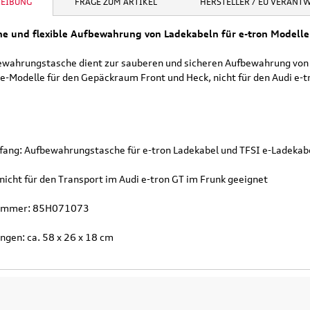
135,90 €
97,50 €
REIBUNG
FRAGE ZUM ARTIKEL
HERSTELLER / EU VERANT
103,90 €
199,9
.
Versandkosten
inkl. MwSt. zzgl.
Versandkosten
inkl. MwS
he und flexible Aufbewahrung von Ladekabeln für e-tron Modelle
ENKORB
IN DEN WARENKORB
IN DEN
ewahrungstasche dient zur sauberen und sicheren Aufbewahrung von 
e-Modelle für den Gepäckraum Front und Heck, nicht für den Audi e-t
LS
DETAILS
D
fang: Aufbewahrungstasche für e-tron Ladekabel und TFSI e-Ladekab
nicht für den Transport im Audi e-tron GT im Frunk geeignet
nummer: 85H071073
gen: ca. 58 x 26 x 18 cm