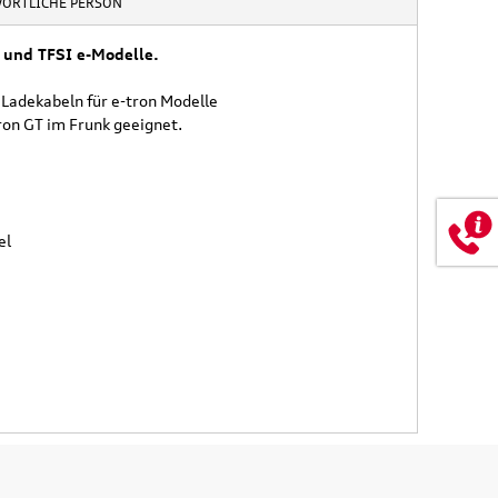
174,90 €
WORTLICHE PERSON
0 €
inkl. MwSt. zzgl.
Versandkosten
t. zzgl.
Versandkosten
 und TFSI e-Modelle.
 WARENKORB
IN DEN WARENKORB
Ladekabeln für e-tron Modelle
ron GT im Frunk geeignet.
ETAILS
DETAILS
el