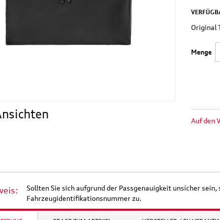
VERFÜGBA
Origina
Menge
nsichten
Auf den 
Original Audi
Outdoor-Re
tz
Marderabwehr
Robuste un
Sollten Sie sich aufgrund der Passgenauigkeit unsicher sein, 
r 3.
Marderschreck Anlage mit
wasserabw
weis:
Ultraschall
Reisetasch
Fahrzeugidentifikationsnummer zu.