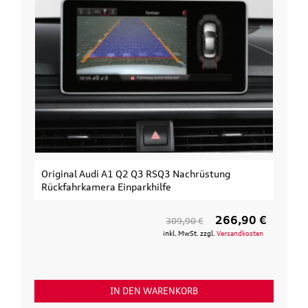
 Audi A1 Q2 Q3 RSQ3 Nachrüstung
Original Audi Erwe
kamera Einparkhilfe
3. Fahrrad
266,90 €
309,90 €
inkl. MwSt. zzgl.
Versandkosten
IN DEN WARENKORB
IN