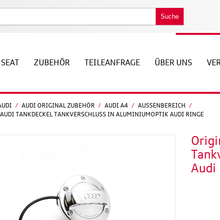
Suche
SEAT
ZUBEHÖR
TEILEANFRAGE
ÜBER UNS
VE
AUDI
/
AUDI ORIGINAL ZUBEHÖR
/
AUDI A4
/
AUSSENBEREICH
/
 AUDI TANKDECKEL TANKVERSCHLUSS IN ALUMINIUMOPTIK AUDI RINGE
Origi
Tank
Audi