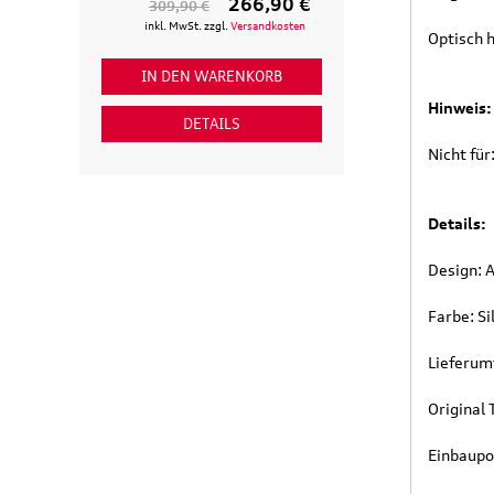
266,90 €
309,90 €
154,90 €
inkl. MwSt. zzgl.
Versandkosten
inkl. MwSt. zzgl
Optisch h
IN DEN WARENKORB
IN DEN WAR
Hinweis:
DETAILS
DETAI
Nicht für
Details:
Design: 
Farbe: Si
Lieferum
Original
Einbaupo