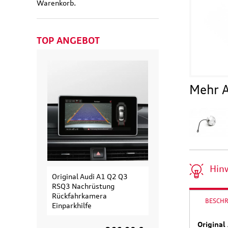
Warenkorb.
TOP ANGEBOT
Mehr A
Hin
Original Audi A1 Q2 Q3
Original Audi
RSQ3 Nachrüstung
Erweiterungssa
Rückfahrkamera
Fahrradträger fü
BESCH
Einparkhilfe
Fahrrad
Original