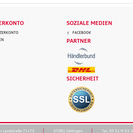
ERKONTO
SOZIALE MEDIEN
TZERKONTO
FACEBOOK
EN
PARTNER
SICHERHEIT
er Landstraße 71+73
37081 Göttingen
Tel. 05 51/9 03-